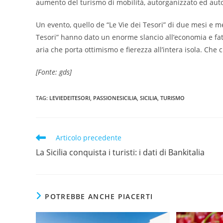
aumento del turismo di mobilità, autorganizzato ed au
Un evento, quello de “Le Vie dei Tesori” di due mesi e m
Tesori” hanno dato un enorme slancio all’economia e fatto 
aria che porta ottimismo e fierezza all’intera isola. Che 
[Fonte: gds]
TAG
:
LEVIEDEITESORI
,
PASSIONESICILIA
,
SICILIA
,
TURISMO
Leggi
Articolo precedente
altri
La Sicilia conquista i turisti: i dati di Bankitalia
articoli
POTREBBE ANCHE PIACERTI