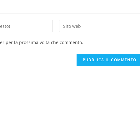
Inserisci
l'URL
del
ser per la prossima volta che commento.
sito
web
(facoltativo)