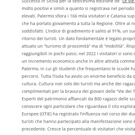
Successo in Sicilia per la sedicesima edizione de “
Le Vie
molto positivi e simili a quanto si registrava nel period
elevati. Palermo sfiora i 166 mila visitatori e Catania s
che ha portato giovamento a tutta la Regione. Oltre al nu
soddisfatti. L’indice di gradimento è salito al 91%, un s
ritorno dei turisti. Un dato fondamentale è legato propri
attuato un “turismo di prossimità” ma di “mobilità”. Rispe
raggiungibili in pochi passi, nel 2022 i visitatori si so
un incremento economico anche in altre attività commerc
Palermo, in cui gli studenti che frequentano le scuole h
percorsi. Tutta l’isola ha avuto un enorme beneficio da q
cultura. Cultura non solo dei turisti ma anche dei ragazzi 
complimentati per la bravura dei giovani delle “Vie dei T
Esperti del patrimonio affiancati da 800 ragazzi delle sc
conoscere ogni particolare che riguardava il sito esplorat
Europee (OTIE) ha registrato l’influenza nel corso dei due 
turisti che hanno partecipato alla manifestazione sono 6
precedente. Cresce la percentuale di visitatori che vis