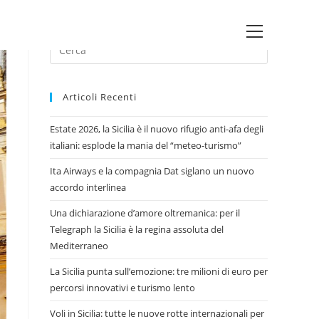
Main
Press
Menu
Escape
to
Articoli Recenti
close
the
Estate 2026, la Sicilia è il nuovo rifugio anti-afa degli
search
italiani: esplode la mania del “meteo-turismo”
panel.
Ita Airways e la compagnia Dat siglano un nuovo
accordo interlinea
Una dichiarazione d’amore oltremanica: per il
Telegraph la Sicilia è la regina assoluta del
Mediterraneo
La Sicilia punta sull’emozione: tre milioni di euro per
percorsi innovativi e turismo lento
Voli in Sicilia: tutte le nuove rotte internazionali per