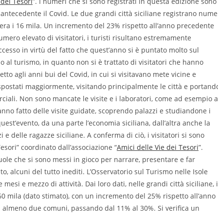
 dei Tesori
”. I numeri che si sono registrati in questa edizione sono
o antecedente il Covid. Le due grandi città siciliane registrano nume
upera i 16 mila. Un incremento del 23% rispetto all’anno precedente
mero elevato di visitatori, i turisti risultano estremamente
uccesso in virtù del fatto che quest’anno si è puntato molto sul
o al turismo, in quanto non si è trattato di visitatori che hanno
tto agli anni bui del Covid, in cui si visitavano mete vicine e
no spostati maggiormente, visitando principalmente le città e portand
iali. Non sono mancate le visite e i laboratori, come ad esempio a
anno fatto delle visite guidate, scoprendo palazzi e studiandone i
uest’evento, da una parte l’economia siciliana, dall’altra anche la
e delle ragazze siciliane. A conferma di ciò, i visitatori si sono
esori” coordinato dall’associazione “
Amici delle Vie dei Tesori
”.
uole che si sono messi in gioco per narrare, presentare e far
o, alcuni del tutto inediti. L’Osservatorio sul Turismo nelle Isole
mesi e mezzo di attività. Dai loro dati, nelle grandi città siciliane, i
0 mila (dato stimato), con un incremento del 25% rispetto all’anno
ita almeno due comuni, passando dal 11% al 30%. Si verifica un