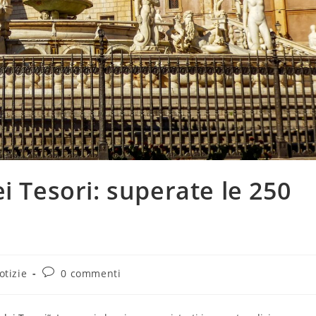
i Tesori: superate le 250
oria
Commenti
otizie
0 commenti
rticolo:
dell'articolo: