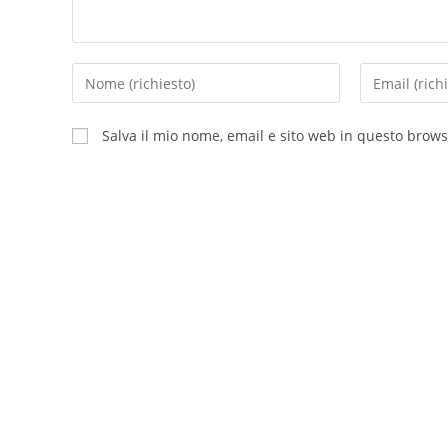
Inserisci
Inserisci
il
il
tuo
tuo
Salva il mio nome, email e sito web in questo brow
nome
indirizzo
o
email
nome
per
utente
commentare
per
commentare