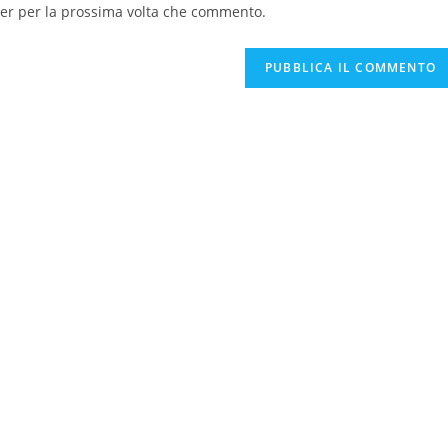
del
ser per la prossima volta che commento.
sito
web
(facoltativo)