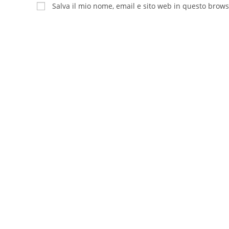
tuo
tuo
Salva il mio nome, email e sito web in questo brow
nome
indirizzo
o
email
nome
per
utente
commentare
per
commentare