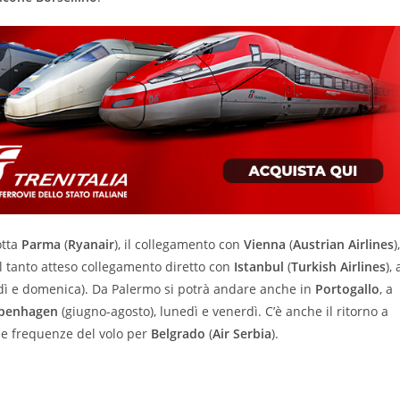
otta
Parma
(
Ryanair
), il collegamento con
Vienna
(
Austrian Airlines
),
il tanto atteso collegamento diretto con
Istanbul
(
Turkish Airlines
), 
rdì e domenica). Da Palermo si potrà andare anche in
Portogallo
, a
penhagen
(giugno-agosto), lunedì e venerdì. C’è anche il ritorno a
lle frequenze del volo per
Belgrado
(
Air Serbia
).