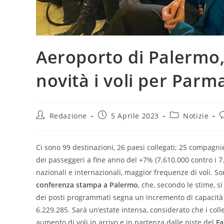
Aeroporto di Palermo,
novità i voli per Parm
Autore
Articolo
Categoria
C
Redazione
5 Aprile 2023
Notizie
dell'articolo:
pubblicato:
dell'articolo:
d
Ci sono 99 destinazioni, 26 paesi collegati; 25 compagnie
dei passeggeri a fine anno del +7% (7.610.000 contro i 7
nazionali e internazionali, maggior frequenze di voli. So
conferenza stampa a Palermo
, che, secondo le stime, s
dei posti programmati segna un incremento di capacità d
6.229.285. Sarà un’estate intensa, considerato che i col
aumento di voli in arrivo e in partenza dalle piste del
Fa