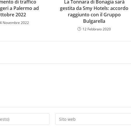
mento di traffico
La Tonnara di Bonagia sarà
geri a Palermo ad
gestita da Smy Hotels: accordo
ttobre 2022
raggiunto con il Gruppo
Bulgarella
4 Novembre 2022
12 Febbraio 2020
Inserisci
l'URL