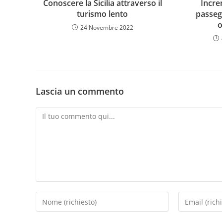
Conoscere la Sicilia attraverso il
Incre
turismo lento
passeg
o
24 Novembre 2022
Lascia un commento
Commento
Inserisci
Inserisci
il
il