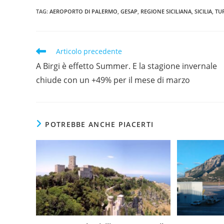
TAG
:
AEROPORTO DI PALERMO
,
GESAP
,
REGIONE SICILIANA
,
SICILIA
,
TU
Leggi
Articolo precedente
altri
A Birgi è effetto Summer. E la stagione invernale
articoli
chiude con un +49% per il mese di marzo
POTREBBE ANCHE PIACERTI