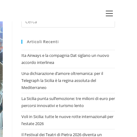
Main
Press
Menu
Escape
to
Articoli Recenti
close
the
Ita Airways e la compagnia Dat siglano un nuovo
search
accordo interlinea
panel.
Una dichiarazione d’amore oltremanica: per il
Telegraph la Sicilia è la regina assoluta del
Mediterraneo
La Sicilia punta sull’emozione: tre milioni di euro per
percorsi innovativi e turismo lento
Voli in Sicilia: tutte le nuove rotte internazionali per
l’estate 2026
Il Festival dei Teatri di Pietra 2026 diventa un