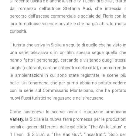
Di recente uscita c’è anche la serie tv “I Leoni di Sicilia”, tratta
dal romanzo dell’autrice Stefania Auci, che intreccia il
percorso dell’ascesa commerciale e sociale dei Florio con le
loro tumultuose vicende private e che ha già attirato molta
curiosità.
Il turista che arriva in Sicilia a seguito di quello che ha visto in
una serie televisiva o in un film, spesso segue quello che
hanno fatto i personaggi, cercando e visitando quegli stessi
luoghi (ristoranti, cantine o il centro della città), ripercorrendo
le ambientazioni in cui sono state registrate le scene più
belle. Un fenomeno che per primo abbiamo potuto vedere
con la serie sul Commissario Montalbano, che ha portato
nuovi flussi turistici nel ragusano e nel siracusano.
Come sosteneva lo scorso anno il magazine americano
Variety
, la Sicilia è la nuova terra promessa per le produzioni
seriali di generi differenti: dalle già citate “The White Lotus” e
“I Leoni di Sicilia”, a “The Bad Guy”, “Incastrati”, “Solo per