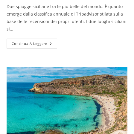
Due spiagge siciliane tra le più belle del mondo. È quanto
emerge dalla classifica annuale di Tripadvisor stilata sulla
base delle recensioni dei propri utenti. I due luoghi siciliani
si…
Due
Continua A Leggere
Spiagge
Siciliane
Tra
Le
Più
Belle
Al
Mondo
Per
Tripadvisor