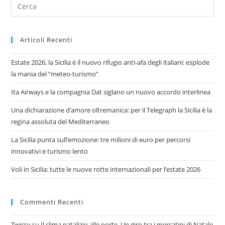
La
Pre
Spiaggia
Es
Più
Bella
to
D’Europa
Articoli Recenti
clo
the
Estate 2026, la Sicilia è il nuovo rifugio anti-afa degli italiani: esplode
sea
la mania del “meteo-turismo”
pan
Ita Airways e la compagnia Dat siglano un nuovo accordo interlinea
Una dichiarazione d’amore oltremanica: per il Telegraph la Sicilia è la
regina assoluta del Mediterraneo
La Sicilia punta sull’emozione: tre milioni di euro per percorsi
innovativi e turismo lento
Voli in Sicilia: tutte le nuove rotte internazionali per l’estate 2026
Commenti Recenti
Twicsy
su
Il clima natalizio alle porte. Un giro tra i mercatini di Natale