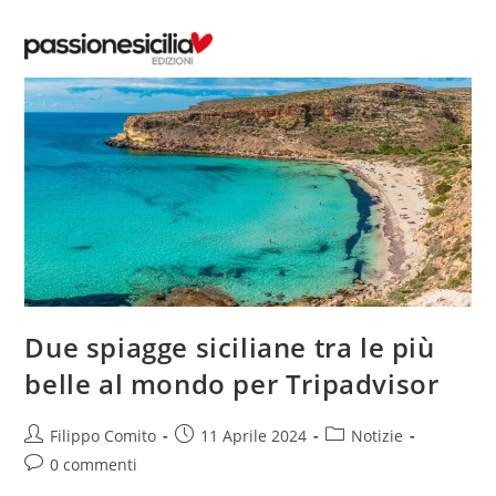
Salta
al
contenuto
Due spiagge siciliane tra le più
belle al mondo per Tripadvisor
Autore
Articolo
Categoria
Filippo Comito
11 Aprile 2024
Notizie
dell'articolo:
pubblicato:
dell'articolo:
Commenti
0 commenti
dell'articolo: