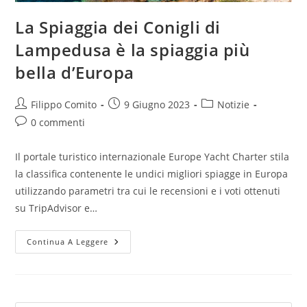
La Spiaggia dei Conigli di
Lampedusa è la spiaggia più
bella d’Europa
Autore
Articolo
Categoria
Filippo Comito
9 Giugno 2023
Notizie
dell'articolo:
pubblicato:
dell'articolo:
Commenti
0 commenti
dell'articolo:
Il portale turistico internazionale Europe Yacht Charter stila
la classifica contenente le undici migliori spiagge in Europa
utilizzando parametri tra cui le recensioni e i voti ottenuti
su TripAdvisor e…
La
Continua A Leggere
Spiaggia
Dei
Conigli
Di
Lampedusa
È