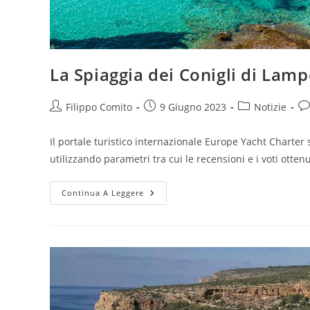
La Spiaggia dei Conigli di Lamp
Autore
Articolo
Categoria
Co
Filippo Comito
9 Giugno 2023
Notizie
dell'articolo:
pubblicato:
dell'articolo:
del
Il portale turistico internazionale Europe Yacht Charter s
utilizzando parametri tra cui le recensioni e i voti otten
La
Continua A Leggere
Spiaggia
Dei
Conigli
Di
Lampedusa
È
La
Spiaggia
Più
Bella
D’Europa