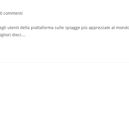
mmenti
0 commenti
'articolo:
degli utenti della piattaforma sulle spiagge più apprezzate al mondo
gliori dieci.…