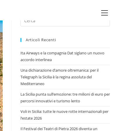
Main
Press
Menu
Escape
to
Articoli Recenti
close
the
Ita Airways e la compagnia Dat siglano un nuovo
search
accordo interlinea
panel.
Una dichiarazione d’amore oltremanica: per il
Telegraph la Sicilia è la regina assoluta del
Mediterraneo
La Sicilia punta sull’emozione: tre milioni di euro per
percorsi innovativi e turismo lento
Voli in Sicilia: tutte le nuove rotte internazionali per
l’estate 2026
Il Festival dei Teatri di Pietra 2026 diventa un