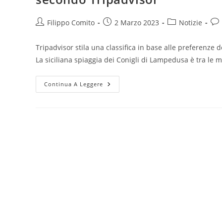
Autore
Articolo
Categoria
Co
Filippo Comito
2 Marzo 2023
Notizie
dell'articolo:
pubblicato:
dell'articolo:
dell
Tripadvisor stila una classifica in base alle preferenze 
La siciliana spiaggia dei Conigli di Lampedusa è tra le mi
La
Continua A Leggere
Spiaggia
Dei
Conigli
Di
Lampedusa
Tra
Le
Migliori
Al
Mondo
Secondo
Tripadvisor