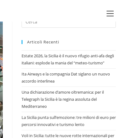
Main
Press
Menu
Escape
to
Articoli Recenti
close
the
Estate 2026, la Sicilia è il nuovo rifugio anti-afa degli
search
italiani: esplode la mania del “meteo-turismo”
panel.
Ita Airways e la compagnia Dat siglano un nuovo
accordo interlinea
Una dichiarazione d’amore oltremanica: per il
Telegraph la Sicilia è la regina assoluta del
Mediterraneo
La Sicilia punta sull’emozione: tre milioni di euro per
percorsi innovativi e turismo lento
Voli in Sicilia: tutte le nuove rotte internazionali per