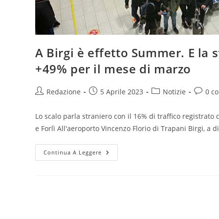
A Birgi è effetto Summer. E la 
+49% per il mese di marzo
Autore
Articolo
Categoria
Commen
Redazione
5 Aprile 2023
Notizie
0 c
dell'articolo:
pubblicato:
dell'articolo:
dell'art
Lo scalo parla straniero con il 16% di traffico registrato 
e Forlì All'aeroporto Vincenzo Florio di Trapani Birgi, a 
A
Continua A Leggere
Birgi
È
Effetto
Summer.
E
La
Stagione
Invernale
Chiude