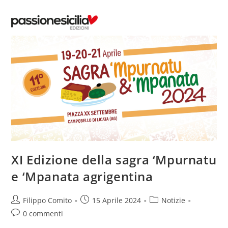
Salta
al
contenuto
XI Edizione della sagra ‘Mpurnatu
e ‘Mpanata agrigentina
Autore
Articolo
Categoria
Filippo Comito
15 Aprile 2024
Notizie
dell'articolo:
pubblicato:
dell'articolo:
Commenti
0 commenti
dell'articolo: