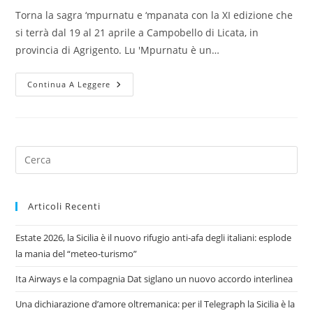
Torna la sagra ‘mpurnatu e ‘mpanata con la XI edizione che
si terrà dal 19 al 21 aprile a Campobello di Licata, in
provincia di Agrigento. Lu 'Mpurnatu è un…
XI
Continua A Leggere
Edizione
Della
Sagra
‘Mpurnatu
E
‘Mpanata
Agrigentina
Pre
Es
to
Articoli Recenti
clo
the
Estate 2026, la Sicilia è il nuovo rifugio anti-afa degli italiani: esplode
sea
la mania del “meteo-turismo”
pan
Ita Airways e la compagnia Dat siglano un nuovo accordo interlinea
Una dichiarazione d’amore oltremanica: per il Telegraph la Sicilia è la