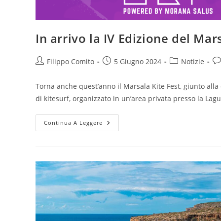
In arrivo la IV Edizione del Mar
Autore
Articolo
Categoria
Co
Filippo Comito
5 Giugno 2024
Notizie
dell'articolo:
pubblicato:
dell'articolo:
del
Torna anche quest’anno il Marsala Kite Fest, giunto all
di kitesurf, organizzato in un’area privata presso la La
In
Continua A Leggere
Arrivo
La
IV
Edizione
Del
Marsala
Kite
Fest