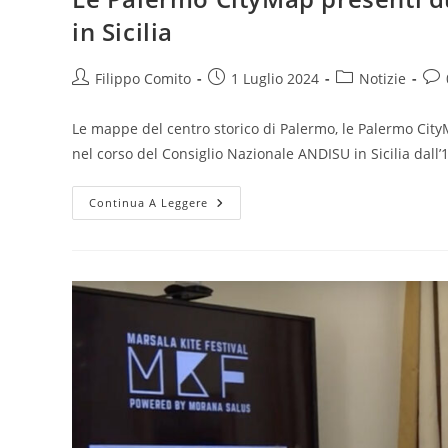
in Sicilia
Autore
Articolo
Categoria
Com
Filippo Comito
1 Luglio 2024
Notizie
dell'articolo:
pubblicato:
dell'articolo:
dell
Le mappe del centro storico di Palermo, le Palermo CityM
nel corso del Consiglio Nazionale ANDISU in Sicilia dall’
Le
Continua A Leggere
Palermo
CityMap
Presenti
Durante
Il
Consiglio
Nazionale
ANDISU
In
Sicilia