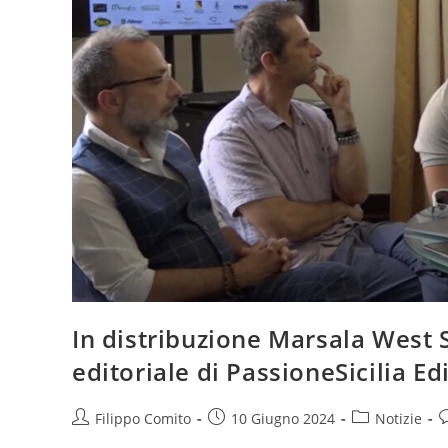
In distribuzione Marsala West 
editoriale di PassioneSicilia Ed
Autore
Articolo
Categoria
C
Filippo Comito
10 Giugno 2024
Notizie
dell'articolo:
pubblicato:
dell'articolo:
d