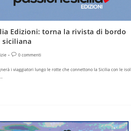
a Edizioni: torna la rivista di bordo
 siciliana
ria
Commenti
izie
0 commenti
icolo:
dell'articolo:
nerà i viaggiatori lungo le rotte che connettono la Sicilia con le iso
a…