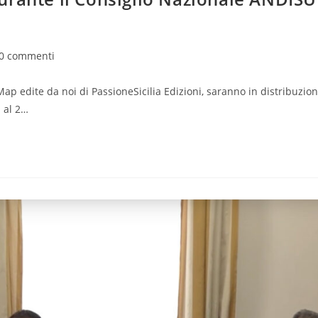
menti
0 commenti
'articolo:
ap edite da noi di PassioneSicilia Edizioni, saranno in distribuzio
1 al 2…