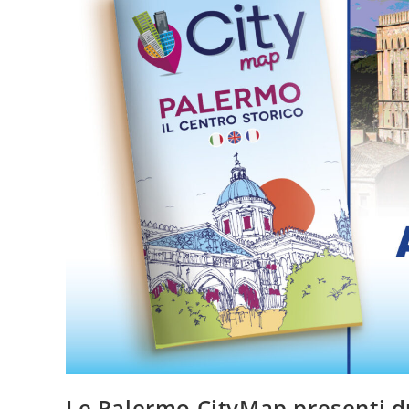
Bordo
Inflight
Sui
Voli
Della
Continuità
Siciliana
Le Palermo CityMap presenti d