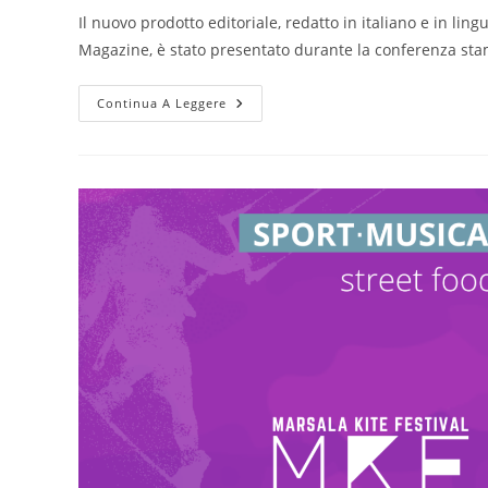
Il nuovo prodotto editoriale, redatto in italiano e in ling
Magazine, è stato presentato durante la conferenza st
In
Continua A Leggere
Distribuzione
Marsala
West
Sicily
Magazine,
Il
Nuovo
Prodotto
Editoriale
Di
PassioneSicilia
Edizioni