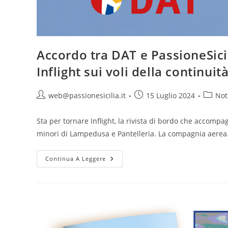
Accordo tra DAT e PassioneSicili
Inflight sui voli della continuità
Autore
Articolo
Catego
web@passionesicilia.it
15 Luglio 2024
Not
dell'articolo:
pubblicato:
dell'art
Sta per tornare Inflight, la rivista di bordo che accompag
minori di Lampedusa e Pantelleria. La compagnia aere
Accordo
Continua A Leggere
Tra
DAT
E
PassioneSicilia
Edizioni:
Torna
La
Rivista
Di