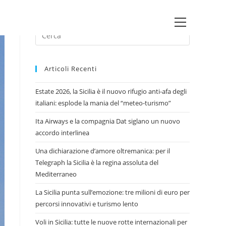
Main
Press
Menu
Escape
to
Articoli Recenti
close
the
Estate 2026, la Sicilia è il nuovo rifugio anti-afa degli
search
italiani: esplode la mania del “meteo-turismo”
panel.
Ita Airways e la compagnia Dat siglano un nuovo
accordo interlinea
Una dichiarazione d’amore oltremanica: per il
Telegraph la Sicilia è la regina assoluta del
Mediterraneo
La Sicilia punta sull’emozione: tre milioni di euro per
percorsi innovativi e turismo lento
Voli in Sicilia: tutte le nuove rotte internazionali per