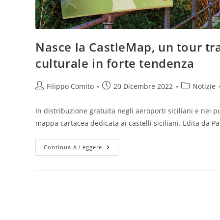
Nasce la CastleMap, un tour tra 
culturale in forte tendenza
Autore
Articolo
Categoria
Filippo Comito
20 Dicembre 2022
Notizie
dell'articolo:
pubblicato:
dell'articolo
In distribuzione gratuita negli aeroporti siciliani e nei
mappa cartacea dedicata ai castelli siciliani. Edita da Pa
Nasce
Continua A Leggere
La
CastleMap,
Un
Tour
Tra
I
Castelli
Siciliani
Per
Un