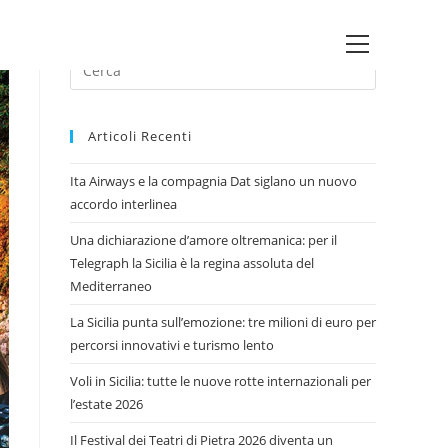
Main
Press
Menu
Escape
to
Articoli Recenti
close
the
Ita Airways e la compagnia Dat siglano un nuovo
search
accordo interlinea
panel.
Una dichiarazione d’amore oltremanica: per il
Telegraph la Sicilia è la regina assoluta del
Mediterraneo
La Sicilia punta sull’emozione: tre milioni di euro per
percorsi innovativi e turismo lento
Voli in Sicilia: tutte le nuove rotte internazionali per
l’estate 2026
Il Festival dei Teatri di Pietra 2026 diventa un